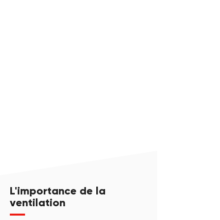
Bayonne
d’aspirateurs
–
statiques
Réhabilitation
de
de
classe
la
B.
ventilation
naturelle
:
passage
de
la
ventilation
par
pièces
séparées
en
ventilation
générale
et
permanente.
Pose
L'importance de la
de
tourelles
ventilation
basse
pression.